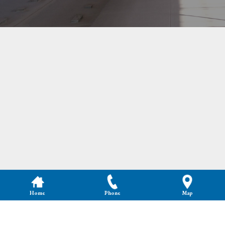
Home
Phone
Map